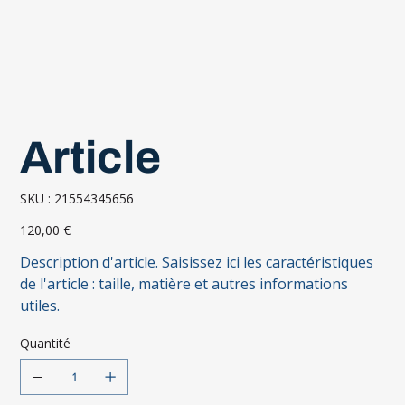
Article
SKU
SKU :
21554345656
21554345656
Prix
120,00 €
Description d'article. Saisissez ici les caractéristiques
de l'article : taille, matière et autres informations
utiles.
Quantité